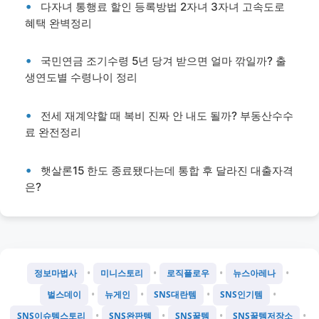
다자녀 통행료 할인 등록방법 2자녀 3자녀 고속도로
혜택 완벽정리
국민연금 조기수령 5년 당겨 받으면 얼마 깎일까? 출
생연도별 수령나이 정리
전세 재계약할 때 복비 진짜 안 내도 될까? 부동산수수
료 완전정리
햇살론15 한도 종료됐다는데 통합 후 달라진 대출자격
은?
•
•
•
•
정보마법사
미니스토리
로직플로우
뉴스아레나
•
•
•
•
벌스데이
뉴게인
SNS대란템
SNS인기템
•
•
•
•
SNS이슈템스토리
SNS완판템
SNS꿀템
SNS꿀템저장소