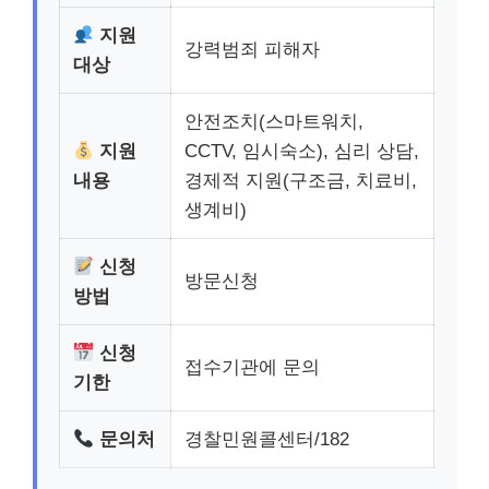
지원
강력범죄 피해자
대상
안전조치(스마트워치,
지원
CCTV, 임시숙소), 심리 상담,
내용
경제적 지원(구조금, 치료비,
생계비)
신청
방문신청
방법
신청
접수기관에 문의
기한
문의처
경찰민원콜센터/182