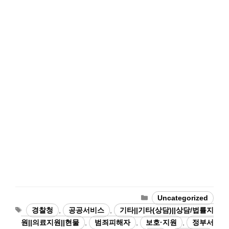
Categories
Uncategorized
Tags
경찰청
,
공공서비스
,
기타||기타(상담)||상담/법률지
원||의료지원||현물
,
범죄피해자
,
보호·지원
,
정부서