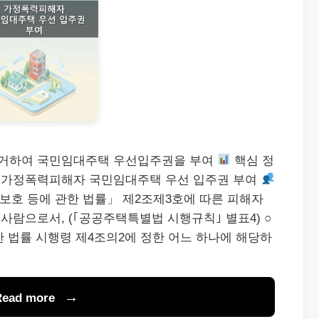
거하여 국민임대주택 우선입주권을 부여
핵심 정
가정폭력피해자 국민임대주택 우선 입주권 부여
보호 등에 관한 법률」 제2조제3호에 따른 피해자
람으로서, (｢공공주택특별법 시행규칙｣ 별표4) ○
 법률 시행령 제4조의2에 정한 어느 하나에 해당하
Read more