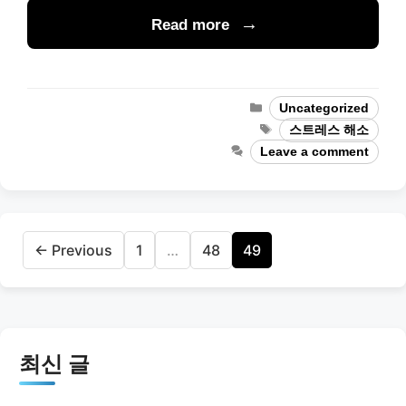
Read more
Categories
Uncategorized
Tags
스트레스 해소
Leave a comment
Page
Page
Page
←
Previous
1
…
48
49
최신 글