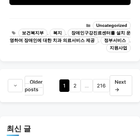
Categories
Uncategorized
Tags
보건복지부
,
복지
,
장애인구강진료센터를 설치 운
영하여 장애인에 대한 치과 의료서비스 제공
,
정부서비스
,
지원사업
Older
Next
Page
Page
Page
1
2
…
216
posts
→
최신 글