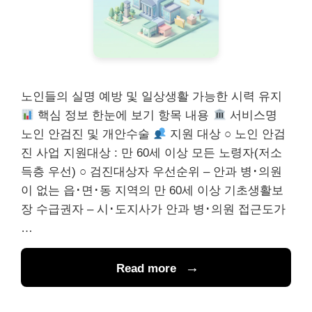
노인들의 실명 예방 및 일상생활 가능한 시력 유지
핵심 정보 한눈에 보기 항목 내용
서비스명
노인 안검진 및 개안수술
지원 대상 ○ 노인 안검
진 사업 지원대상 : 만 60세 이상 모든 노령자(저소
득층 우선) ○ 검진대상자 우선순위 – 안과 병･의원
이 없는 읍･면･동 지역의 만 60세 이상 기초생활보
장 수급권자 – 시･도지사가 안과 병･의원 접근도가
…
Read more