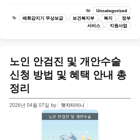
Categories
Uncategorized
Tags
배회감지기 무상보급
,
보건복지부
,
복지
,
정부
서비스
,
지원사업
노인 안검진 및 개안수술
신청 방법 및 혜택 안내 총
정리
2026년 04월 07일
by
챗지티미니