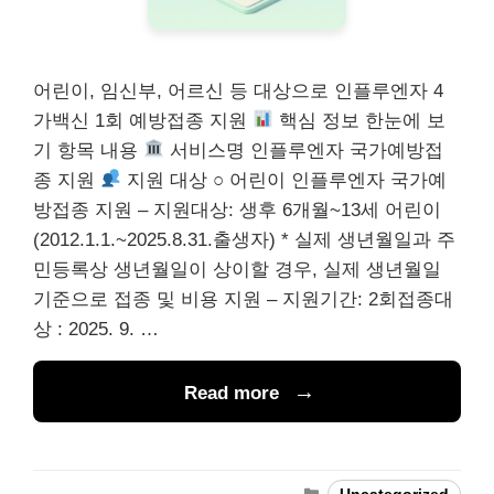
어린이, 임신부, 어르신 등 대상으로 인플루엔자 4
가백신 1회 예방접종 지원
핵심 정보 한눈에 보
기 항목 내용
서비스명 인플루엔자 국가예방접
종 지원
지원 대상 ○ 어린이 인플루엔자 국가예
방접종 지원 – 지원대상: 생후 6개월~13세 어린이
(2012.1.1.~2025.8.31.출생자) * 실제 생년월일과 주
민등록상 생년월일이 상이할 경우, 실제 생년월일
기준으로 접종 및 비용 지원 – 지원기간: 2회접종대
상 : 2025. 9. …
Read more
Categories