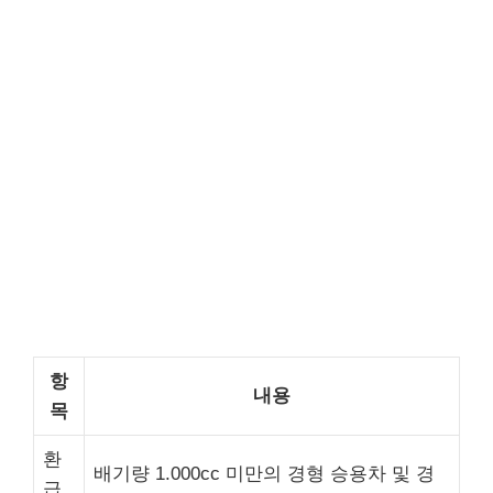
항
내용
목
환
배기량 1.000cc 미만의 경형 승용차 및 경
급