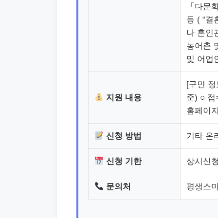
「다문화
등 ( 
나 혼인
농어촌 
및 어업
[구민 
지원 내용
준) ○ 
홈페이지 
신청 방법
기타 온
신청 기한
상시신
문의처
평생스마트