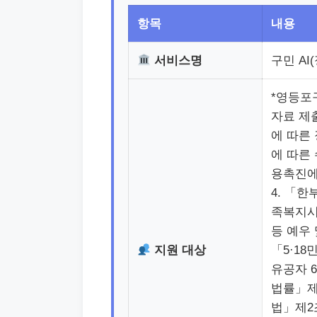
항목
내용
서비스명
구민 AI
*영등포
자료 제
에 따른
에 따른
용촉진에
4. 「
족복지시
등 예우
지원 대상
「5·1
유공자 
법률」제
법」제2