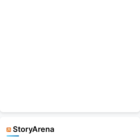
StoryArena