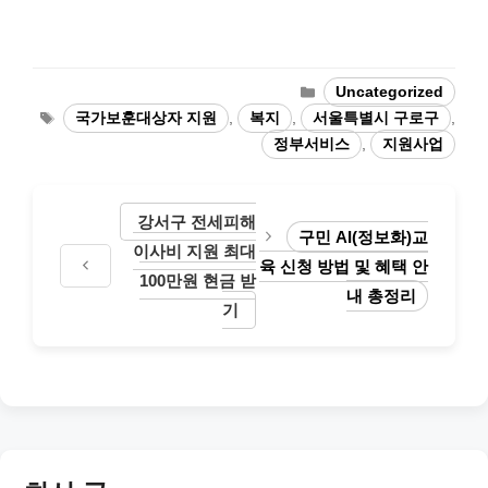
Categories
Uncategorized
Tags
국가보훈대상자 지원
,
복지
,
서울특별시 구로구
,
정부서비스
,
지원사업
강서구 전세피해
구민 AI(정보화)교
이사비 지원 최대
육 신청 방법 및 혜택 안
100만원 현금 받
내 총정리
기