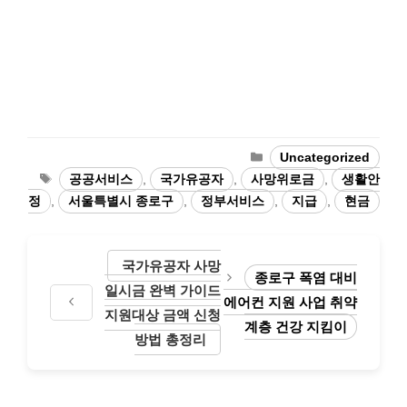
Categories
Uncategorized
Tags
공공서비스
,
국가유공자
,
사망위로금
,
생활안
정
,
서울특별시 종로구
,
정부서비스
,
지급
,
현금
국가유공자 사망
종로구 폭염 대비
일시금 완벽 가이드
에어컨 지원 사업 취약
지원대상 금액 신청
계층 건강 지킴이
방법 총정리