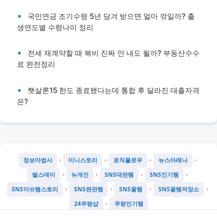
국민연금 조기수령 5년 당겨 받으면 얼마 깎일까? 출
생연도별 수령나이 정리
전세 재계약할 때 복비 진짜 안 내도 될까? 부동산수수
료 완전정리
햇살론15 한도 종료됐다는데 통합 후 달라진 대출자격
은?
•
•
•
•
정보마법사
미니스토리
로직플로우
뉴스아레나
•
•
•
•
벌스데이
뉴게인
SNS대란템
SNS인기템
•
•
•
•
SNS이슈템스토리
SNS완판템
SNS꿀템
SNS꿀템저장소
•
24쿠팡샵
쿠팡인기템