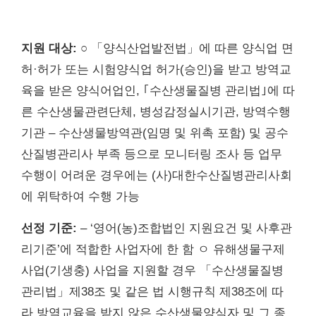
지원 대상:
○ 「양식산업발전법」에 따른 양식업 면
허·허가 또는 시험양식업 허가(승인)을 받고 방역교
육을 받은 양식어업인, ｢수산생물질병 관리법｣에 따
른 수산생물관련단체, 병성감정실시기관, 방역수행
기관 – 수산생물방역관(임명 및 위촉 포함) 및 공수
산질병관리사 부족 등으로 모니터링 조사 등 업무
수행이 어려운 경우에는 (사)대한수산질병관리사회
에 위탁하여 수행 가능
선정 기준:
– ‘영어(농)조합법인 지원요건 및 사후관
리기준’에 적합한 사업자에 한 함 ㅇ 유해생물구제
사업(기생충) 사업을 지원할 경우 「수산생물질병
관리법」제38조 및 같은 법 시행규칙 제38조에 따
라 방역교육을 받지 않은 수산생물양식자 및 그 종