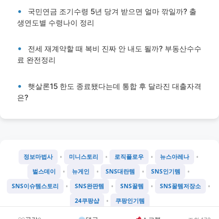
국민연금 조기수령 5년 당겨 받으면 얼마 깎일까? 출
생연도별 수령나이 정리
전세 재계약할 때 복비 진짜 안 내도 될까? 부동산수수
료 완전정리
햇살론15 한도 종료됐다는데 통합 후 달라진 대출자격
은?
•
•
•
•
정보마법사
미니스토리
로직플로우
뉴스아레나
•
•
•
•
벌스데이
뉴게인
SNS대란템
SNS인기템
•
•
•
•
SNS이슈템스토리
SNS완판템
SNS꿀템
SNS꿀템저장소
•
24쿠팡샵
쿠팡인기템
©
2026
Chatgtmini 프로젝트