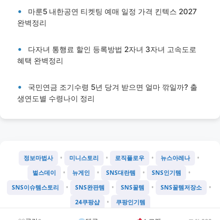
마룬5 내한공연 티켓팅 예매 일정 가격 킨텍스 2027
완벽정리
다자녀 통행료 할인 등록방법 2자녀 3자녀 고속도로
혜택 완벽정리
국민연금 조기수령 5년 당겨 받으면 얼마 깎일까? 출
생연도별 수령나이 정리
•
•
•
•
정보마법사
미니스토리
로직플로우
뉴스아레나
•
•
•
•
벌스데이
뉴게인
SNS대란템
SNS인기템
•
•
•
•
SNS이슈템스토리
SNS완판템
SNS꿀템
SNS꿀템저장소
•
24쿠팡샵
쿠팡인기템
©
2026
Chatgtmini 프로젝트