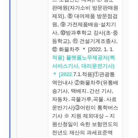
판매원(자가소비 방문판매원
제외), ⑧ 대여제품 방문점검
원, ⑨ 가전제품배송·설치기
사, ⑩방과후학교 강사(초·중
등학교), ⑪ 건설기계조종사,
⑫ 화물차주 ＊ [2022. 1. 1.
적용] 플랫폼노무제공자(퀵
서비스기사, 대리운전기사)
＊ [2022.
7.1.적용]①관광통
역안내사 ②화물차주(유통배
송기사, 택배지․간선 기사,
자동차․곡물가루,곡물․사료
운반기사)③어린이 통학버스
기사 ※ 지원 제외대상 – 지
원신청일이 속한 보험연도의
전년도 재산의 과세표준액