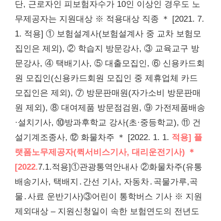
단, 근로자인 피보험자수가 10인 이상인 경우도 노
무제공자는 지원대상 ※ 적용대상 직종 ＊ [2021. 7.
1. 적용] ① 보험설계사(보험설계사 중 교차 보험모
집인은 제외), ② 학습지 방문강사, ③ 교육교구 방
문강사, ④ 택배기사, ⑤ 대출모집인, ⑥ 신용카드회
원 모집인(신용카드회원 모집인 중 제휴업체 카드
모집인은 제외), ⑦ 방문판매원(자가소비 방문판매
원 제외), ⑧ 대여제품 방문점검원, ⑨ 가전제품배송
·설치기사, ⑩방과후학교 강사(초·중등학교), ⑪ 건
설기계조종사, ⑫ 화물차주 ＊ [2022. 1. 1.
적용] 플
랫폼노무제공자(퀵서비스기사, 대리운전기사) ＊
[2022.
7.1.적용]①관광통역안내사 ②화물차주(유통
배송기사, 택배지․간선 기사, 자동차․곡물가루,곡
물․사료 운반기사)③어린이 통학버스 기사 ※ 지원
제외대상 – 지원신청일이 속한 보험연도의 전년도