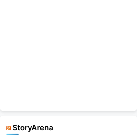
StoryArena