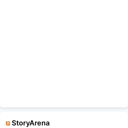
StoryArena