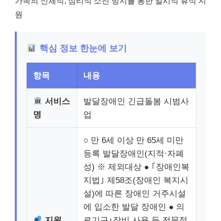
가족의 신체적, 심리적 소진 방지를 통한 일시적 휴식 지
원
핵심 정보 한눈에 보기
항목
내용
서비스
발달장애인 긴급돌봄 시범사
명
업
○ 만 6세 이상 만 65세 미만
등록 발달장애인(지적·자폐
성) ※ 제외대상 ● ｢장애인복
지법｣ 제58조(장애인 복지시
설)에 따른 장애인 거주시설
에 입소한 발달 장애인 ● 의
지원
료기구･장비 사용 등 전문적