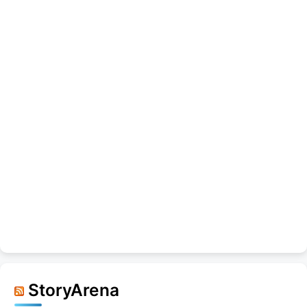
StoryArena