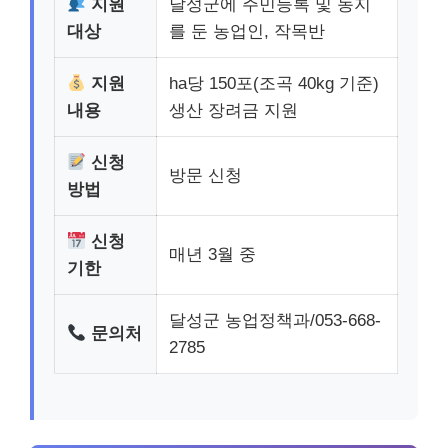
지원
달성군에 주민등록 및 농지
대상
를 둔 농업인, 작목반
지원
ha당 150포(조곡 40kg 기준)
내용
생산 장려금 지원
신청
방문 신청
방법
신청
매년 3월 중
기한
달성군 농업정책과/053-668-
문의처
2785