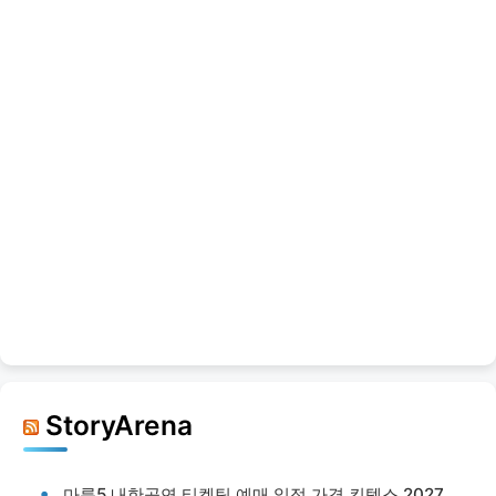
StoryArena
마룬5 내한공연 티켓팅 예매 일정 가격 킨텍스 2027