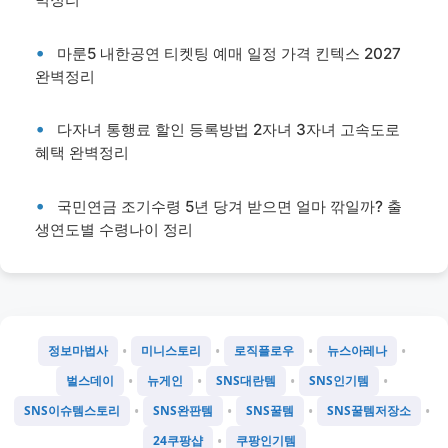
마룬5 내한공연 티켓팅 예매 일정 가격 킨텍스 2027
완벽정리
다자녀 통행료 할인 등록방법 2자녀 3자녀 고속도로
혜택 완벽정리
국민연금 조기수령 5년 당겨 받으면 얼마 깎일까? 출
생연도별 수령나이 정리
•
•
•
•
정보마법사
미니스토리
로직플로우
뉴스아레나
•
•
•
•
벌스데이
뉴게인
SNS대란템
SNS인기템
•
•
•
•
SNS이슈템스토리
SNS완판템
SNS꿀템
SNS꿀템저장소
•
24쿠팡샵
쿠팡인기템