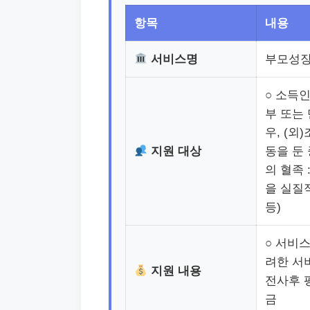
항목
내용
서비스명
부모성장
○ 소득
부 또는 
우, (외
지원 대상
동을 둔 
의 혈족 
을 실질
등)
○ 서비
려한 서
지원 내용
전사후 평
금