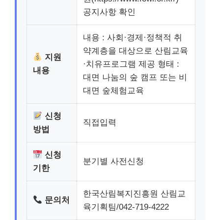
공지사항 확인
내용 : 사회·경제·정책적 취
약계층을 대상으로 산림교육
지원
·치유프로그램 제공 형태 :
내용
대면 나눔의 숲 캠프 또는 비
대면 숲체험교육
신청
직접입력
방법
신청
분기별 사전신청
기한
한국산림복지진흥원 산림교
문의처
육기획팀/042-719-4222