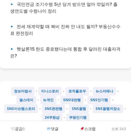
국민연금 조기수령 5년 당겨 받으면 얼마 깎일까? 출
생연도별 수령나이 정리
전세 재계약할 때 복비 진짜 안 내도 될까? 부동산수수
료 완전정리
햇살론15 한도 종료됐다는데 통합 후 달라진 대출자격
은?
•
•
•
•
정보마법사
미니스토리
로직플로우
뉴스아레나
•
•
•
•
벌스데이
뉴게인
SNS대란템
SNS인기템
•
•
•
•
SNS이슈템스토리
SNS완판템
SNS꿀템
SNS꿀템저장소
•
24쿠팡샵
쿠팡인기템
©
2026
Chatgtmini 프로젝트
공감
댓글
스크랩
0
조회 243