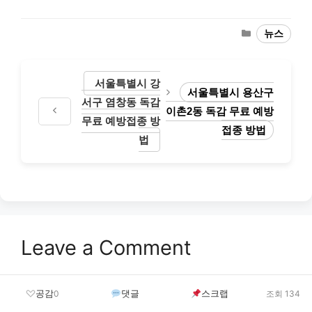
Categories
뉴스
서울특별시 강
서울특별시 용산구
서구 염창동 독감
이촌2동 독감 무료 예방
무료 예방접종 방
접종 방법
법
Leave a Comment
댓글을 달기 위해서는
로그인
해야합니다.
공감
댓글
스크랩
0
조회 134