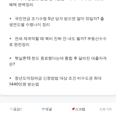
혜택 완벽정리
국민연금 조기수령 5년 당겨 받으면 얼마 깎일까? 출
생연도별 수령나이 정리
전세 재계약할 때 복비 진짜 안 내도 될까? 부동산수수
료 완전정리
햇살론15 한도 종료됐다는데 통합 후 달라진 대출자격
은?
청년도약장려금 신청방법 대상 조건 비수도권 최대
1440만원 받는법
공감
댓글
스크랩
0
조회 125
•
•
•
•
정보마법사
미니스토리
로직플로우
뉴스아레나