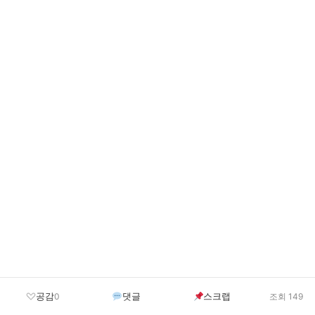
공감
댓글
스크랩
0
조회 149
Categories