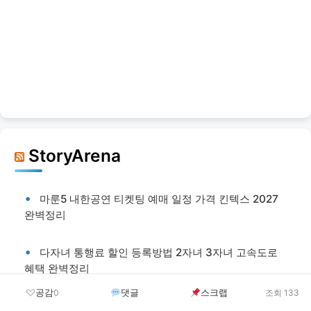
StoryArena
마룬5 내한공연 티켓팅 예매 일정 가격 킨텍스 2027
완벽정리
다자녀 통행료 할인 등록방법 2자녀 3자녀 고속도로
혜택 완벽정리
공감
댓글
스크랩
0
조회 133
국민연금 조기수령 5년 당겨 받으면 얼마 깎일까? 출