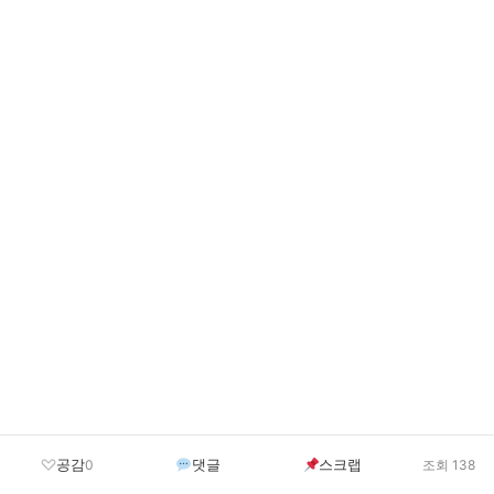
공감
댓글
스크랩
0
조회 138