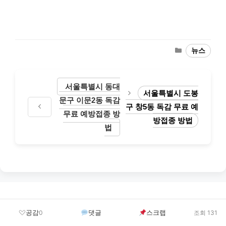
Categories
뉴스
서울특별시 동대
서울특별시 도봉
문구 이문2동 독감
구 창5동 독감 무료 예
무료 예방접종 방
방접종 방법
법
Leave a Comment
공감
댓글
스크랩
0
조회 131