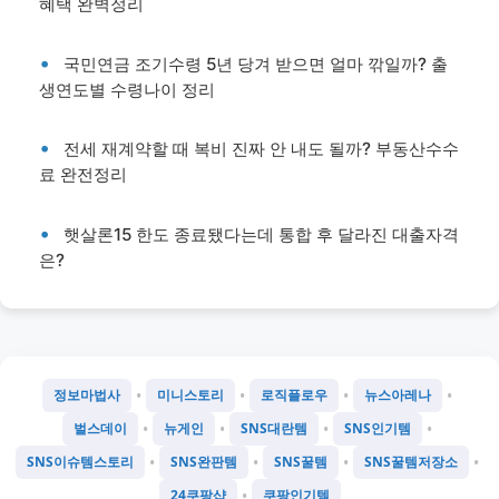
혜택 완벽정리
국민연금 조기수령 5년 당겨 받으면 얼마 깎일까? 출
생연도별 수령나이 정리
전세 재계약할 때 복비 진짜 안 내도 될까? 부동산수수
료 완전정리
햇살론15 한도 종료됐다는데 통합 후 달라진 대출자격
은?
•
•
•
•
정보마법사
미니스토리
로직플로우
뉴스아레나
•
•
•
•
벌스데이
뉴게인
SNS대란템
SNS인기템
•
•
•
•
SNS이슈템스토리
SNS완판템
SNS꿀템
SNS꿀템저장소
•
24쿠팡샵
쿠팡인기템