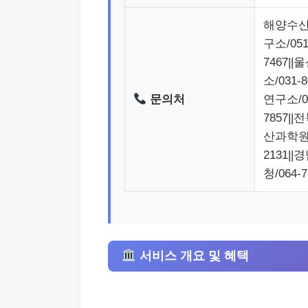
해양수산부
구소/051
7467|
소/031-
문의처
연구소/04
7857|
산과학원/0
2131||
청/064-7
서비스 개요 및 혜택