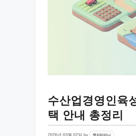
수산업경영인육성
택 안내 총정리
2026년 03월 02일
by
챗지티미니