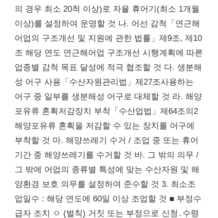
의 경우 최소 20척 이상)로 자율 휴어기(최소 1개월
이상)를 설정하여 운영할 것 나. 어선 감척「연근해
어업의 구조개선 및 지원에 관한 법률」제9조, 제10
조 해당 연도 연근해어업 구조개선 시행계획에 따른
업종별 감척 목표 달성에 적극 협조할 것 다. 생분해
성 어구 사용「수산자원관리법」제27조사용하는
어구 중 일부를 생분해성 어구로 대체할 것 라. 해양
포유류 혼획저감장치 부착「수산업법」제64조의2
해양포유류 혼획을 저감할 수 있는 장치를 어구에
부착할 것 마. 해양쓰레기 수거 / 조업 중 또는 휴어
기간 중 해양쓰레기를 수거할 것 바. 그 밖의 의무 /
그 밖에 어업의 종류별 특성에 맞는 수산자원 및 해
양환경 보호 의무를 설정하여 준수할 것 3. 최소조
업일수 : 해당 연도에 60일 이상 조업할 것 ■ 부정수
급자 조치 ㅇ (벌칙) 거짓 또는 부정으로 신청․수령