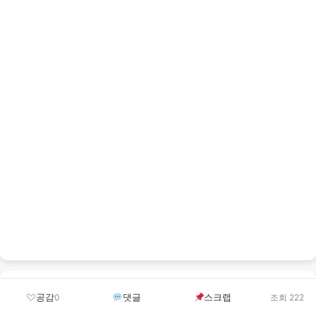
StoryArena
공감
댓글
스크랩
0
조회 222