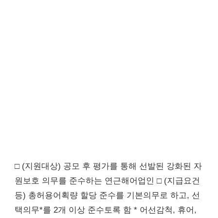
□ (지원대상) 공모 후 평가를 통해 선발된 강화된 자
원보호 의무를 준수하는 연근해어업인 □ (지급요건
등) 총허용어획량 할당 준수를 기본의무로 하고, 선
택의무*를 2개 이상 준수토록 함 * 어선감척, 휴어,