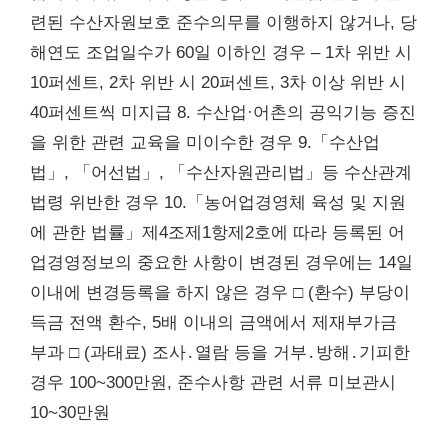
련된 수산자원보호 준수의무를 이행하지 않거나, 당
해연도 조업일수가 60일 이하인 경우 – 1차 위반 시
10퍼센트, 2차 위반 시 20퍼센트, 3차 이상 위반 시
40퍼센트씩 미지급 8. 수산업·어촌의 공익기능 증진
을 위한 관련 교육을 미이수한 경우 9.「수산업
법」, 「어선법」, 「수산자원관리법」등 수산관계
법령 위반한 경우 10.「농어업경영체 육성 및 지원
에 관한 법률」제4조제1항제2호에 따라 등록된 어
업경영정보의 중요한 사항이 변경된 경우에는 14일
이내에 변경등록을 하지 않은 경우 □ (환수) 부당이
득금 전액 환수, 5배 이내의 금액에서 제재부가금
부과 □ (과태료) 조사․열람 등을 거부․방해․기피한
경우 100~300만원, 준수사항 관련 서류 미보관시
10~30만원