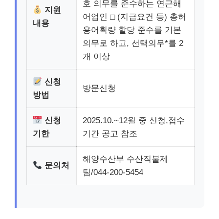
호 의무를 준수하는 연근해
지원
어업인 □ (지급요건 등) 총허
내용
용어획량 할당 준수를 기본
의무로 하고, 선택의무*를 2
개 이상
신청
방문신청
방법
신청
2025.10.~12월 중 신청,접수
기한
기간 공고 참조
해양수산부 수산직불제
문의처
팀/044-200-5454