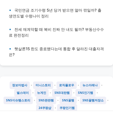
국민연금 조기수령 5년 당겨 받으면 얼마 깎일까? 출
생연도별 수령나이 정리
전세 재계약할 때 복비 진짜 안 내도 될까? 부동산수수
료 완전정리
햇살론15 한도 종료됐다는데 통합 후 달라진 대출자격
은?
•
•
•
•
정보마법사
미니스토리
로직플로우
뉴스아레나
•
•
•
•
벌스데이
뉴게인
SNS대란템
SNS인기템
•
•
•
•
SNS이슈템스토리
SNS완판템
SNS꿀템
SNS꿀템저장소
•
24쿠팡샵
쿠팡인기템