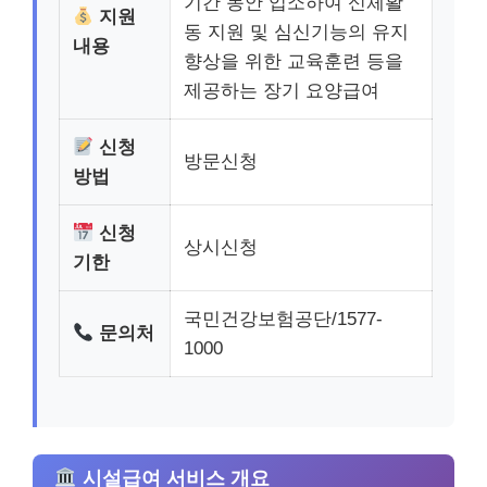
기간 동안 입소하여 신체활
지원
동 지원 및 심신기능의 유지
내용
향상을 위한 교육훈련 등을
제공하는 장기 요양급여
신청
방문신청
방법
신청
상시신청
기한
국민건강보험공단/1577-
문의처
1000
시설급여 서비스 개요