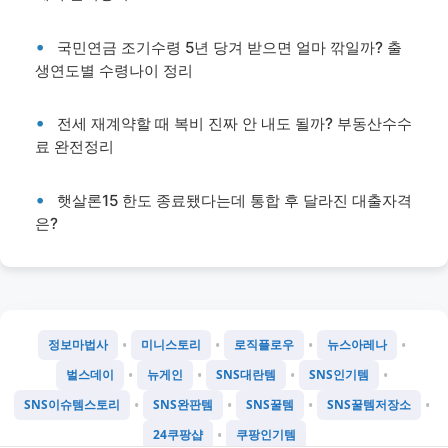
국민연금 조기수령 5년 당겨 받으면 얼마 깎일까? 출
생연도별 수령나이 정리
전세 재계약할 때 복비 진짜 안 내도 될까? 부동산수수
료 완전정리
햇살론15 한도 종료됐다는데 통합 후 달라진 대출자격
은?
•
•
•
•
정보마법사
미니스토리
로직플로우
뉴스아레나
•
•
•
•
벌스데이
뉴게인
SNS대란템
SNS인기템
•
•
•
•
SNS이슈템스토리
SNS완판템
SNS꿀템
SNS꿀템저장소
•
24쿠팡샵
쿠팡인기템