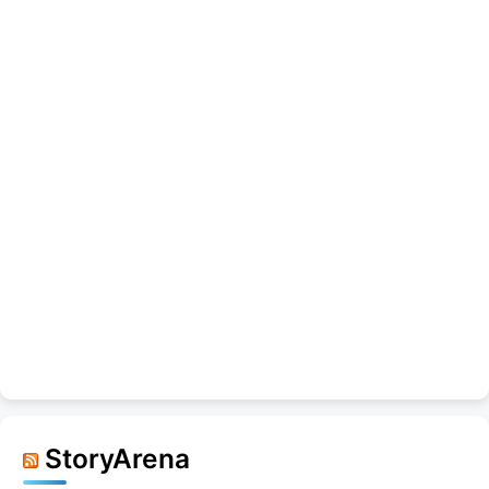
StoryArena