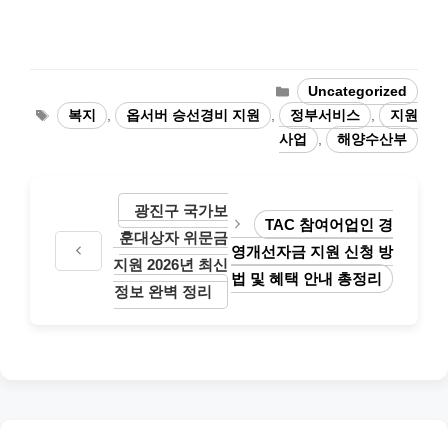
Categories
Uncategorized
Tags
복지
,
옵서버 승선경비 지원
,
정부서비스
,
지원
사업
,
해양수산부
광진구 국가보
TAC 참여어업인 경
훈대상자 위문금
영개선자금 지원 신청 방
지원 2026년 최신
법 및 혜택 안내 총정리
정보 완벽 정리