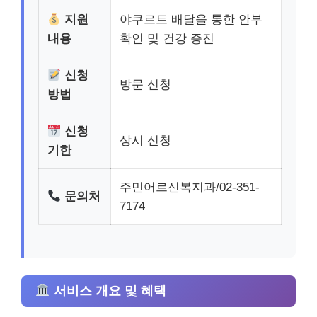
지원
야쿠르트 배달을 통한 안부
내용
확인 및 건강 증진
신청
방문 신청
방법
신청
상시 신청
기한
주민어르신복지과/02-351-
문의처
7174
서비스 개요 및 혜택