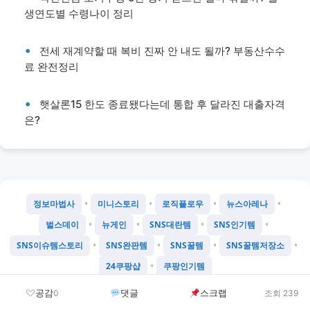
생연도별 수령나이 정리
전세 재계약할 때 복비 진짜 안 내도 될까? 부동산수수
료 완전정리
햇살론15 한도 종료됐다는데 통합 후 달라진 대출자격
은?
•
•
•
•
정보마법사
미니스토리
로직플로우
뉴스아레나
•
•
•
•
벌스데이
뉴게인
SNS대란템
SNS인기템
•
•
•
•
SNS이슈템스토리
SNS완판템
SNS꿀템
SNS꿀템저장소
•
24쿠팡샵
쿠팡인기템
©
2026
Chatgtmini 프로젝트
공감
댓글
스크랩
0
조회 239