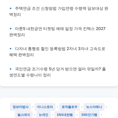
주택연금 조건 신청방법 가입연령 수령액 담보대상 완
벽정리
마룬5 내한공연 티켓팅 예매 일정 가격 킨텍스 2027
완벽정리
다자녀 통행료 할인 등록방법 2자녀 3자녀 고속도로
혜택 완벽정리
국민연금 조기수령 5년 당겨 받으면 얼마 깎일까? 출
생연도별 수령나이 정리
•
•
•
•
정보마법사
미니스토리
로직플로우
뉴스아레나
•
•
•
•
벌스데이
뉴게인
SNS대란템
SNS인기템