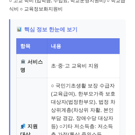
○ 고교 학비 (입학금, 수업료, 학교운영지원비) ○ 학교급
식비 ○ 교육정보화지원비
핵심 정보 한눈에 보기
항목
내용
서비스
초·중·고 교육비 지원
명
○ 국민기초생활 보장 수급자
(교육급여), 한부모가족 보호
대상자(법정한부모), 법정 차
상위계층(차상위 자활, 본인
부담 경감, 장애수당 대상자
지원
등) ○기타 저소득층: 저소득
대상
층 가정(통상 중위소득