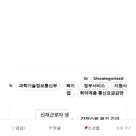
Categories
Uncategorized
Tags
과학기술정보통신부
,
복지
,
정부서비스
,
지원사
업
,
취약계층 통신요금감면
산재근로자 생
갑작스런 위기 긴급
활안정자금 융자
복지 생계지원 받으세요
공감
댓글
스크랩
0
조회 317
2026년 지원 대상
정부지원금 신청방법 완