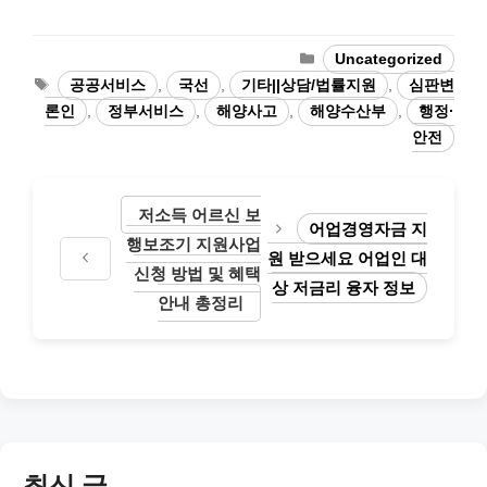
Categories
Uncategorized
Tags
공공서비스
,
국선
,
기타||상담/법률지원
,
심판변
론인
,
정부서비스
,
해양사고
,
해양수산부
,
행정·
안전
저소득 어르신 보
어업경영자금 지
행보조기 지원사업
원 받으세요 어업인 대
신청 방법 및 혜택
상 저금리 융자 정보
안내 총정리
최신 글