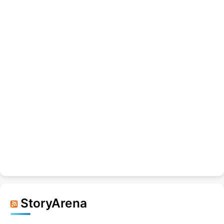
StoryArena