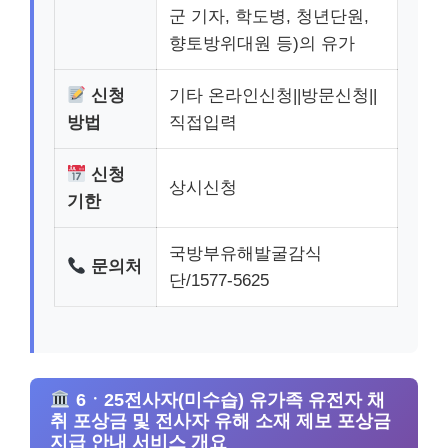
군 기자, 학도병, 청년단원,
향토방위대원 등)의 유가
신청
기타 온라인신청||방문신청||
방법
직접입력
신청
상시신청
기한
국방부유해발굴감식
문의처
단/1577-5625
6ㆍ25전사자(미수습) 유가족 유전자 채
취 포상금 및 전사자 유해 소재 제보 포상금
지급 안내 서비스 개요