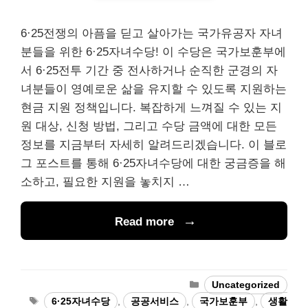
6·25전쟁의 아픔을 딛고 살아가는 국가유공자 자녀
분들을 위한 6·25자녀수당! 이 수당은 국가보훈부에
서 6·25전투 기간 중 전사하거나 순직한 군경의 자
녀분들이 영예로운 삶을 유지할 수 있도록 지원하는
현금 지원 정책입니다. 복잡하게 느껴질 수 있는 지
원 대상, 신청 방법, 그리고 수당 금액에 대한 모든
정보를 지금부터 자세히 알려드리겠습니다. 이 블로
그 포스트를 통해 6·25자녀수당에 대한 궁금증을 해
소하고, 필요한 지원을 놓치지 …
Read more
Categories
Uncategorized
Tags
6·25자녀수당
,
공공서비스
,
국가보훈부
,
생활