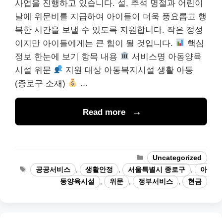
사업을 진행하고 있습니다. 설, 추석 명절과 어린이
날에 위문비를 지급하여 아이들이 더욱 풍요롭고 행
복한 시간을 보낼 수 있도록 지원합니다. 작은 정성
이지만 아이들에게는 큰 힘이 될 것입니다.
핵심
정보 한눈에 보기 항목 내용
서비스명 아동양육
시설 위문
지원 대상 아동복지시설 생활 아동
(종로구 소재)
…
Read more
Categories
Uncategorized
Tags
공공서비스
,
생활안정
,
서울특별시 종로구
,
아
동양육시설
,
위문
,
정부서비스
,
현금