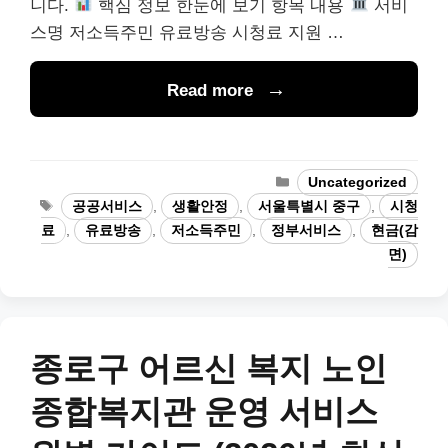
니다.
핵심 정보 한눈에 보기 항목 내용
서비
스명 저소득주민 유료방송 시청료 지원 …
Read more
Categories
Uncategorized
Tags
공공서비스
,
생활안정
,
서울특별시 중구
,
시청
료
,
유료방송
,
저소득주민
,
정부서비스
,
현금(감
면)
종로구 어르신 복지 노인
종합복지관 운영 서비스