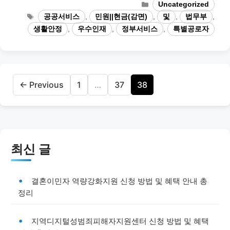
Categories
Uncategorized
Tags
공공서비스
,
민원||현금(감면)
,
및
,
법무부
,
생활안정
,
우수인재
,
정부서비스
,
특별공로자
Page
Page
Page
←
Previous
1
…
37
38
최신 글
결혼이민자 역량강화지원 신청 방법 및 혜택 안내 총
정리
지역디지털성범죄피해자지원센터 신청 방법 및 혜택