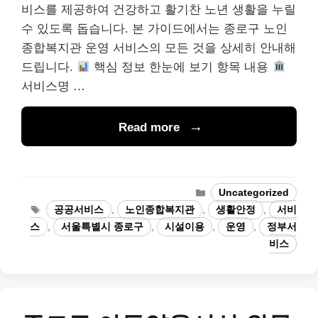
비스를 제공하여 건강하고 활기찬 노년 생활을 누릴
수 있도록 돕습니다. 본 가이드에서는 종로구 노인
종합복지관 운영 서비스의 모든 것을 상세히 안내해
드립니다.
핵심 정보 한눈에 보기 항목 내용
서비스명 …
Read more
Categories
Uncategorized
Tags
공공서비스
,
노인종합복지관
,
생활안정
,
서비
스
,
서울특별시 종로구
,
시설이용
,
운영
,
정부서
비스