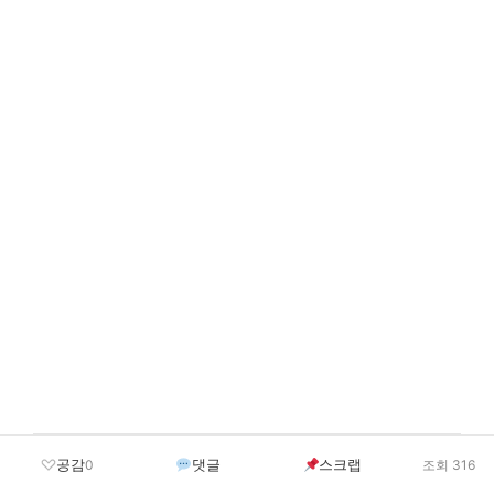
비용 비
배당 수익
공감
댓글
스크랩
0
조회 316
상품명
특징
율
률