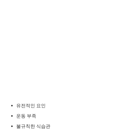
유전적인 요인
운동 부족
불규칙한 식습관