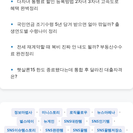
다자녀 통행료 할인 등록방법 2자녀 3자녀 고속도로
혜택 완벽정리
국민연금 조기수령 5년 당겨 받으면 얼마 깎일까? 출
생연도별 수령나이 정리
전세 재계약할 때 복비 진짜 안 내도 될까? 부동산수수
료 완전정리
햇살론15 한도 종료됐다는데 통합 후 달라진 대출자격
은?
•
•
•
•
정보마법사
미니스토리
로직플로우
뉴스아레나
•
•
•
•
벌스데이
뉴게인
SNS대란템
SNS인기템
•
•
•
•
SNS이슈템스토리
SNS완판템
SNS꿀템
SNS꿀템저장소