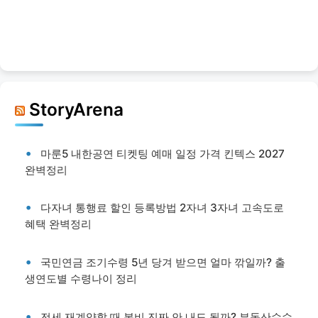
StoryArena
마룬5 내한공연 티켓팅 예매 일정 가격 킨텍스 2027
완벽정리
다자녀 통행료 할인 등록방법 2자녀 3자녀 고속도로
혜택 완벽정리
국민연금 조기수령 5년 당겨 받으면 얼마 깎일까? 출
생연도별 수령나이 정리
전세 재계약할 때 복비 진짜 안 내도 될까? 부동산수수