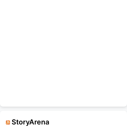
StoryArena