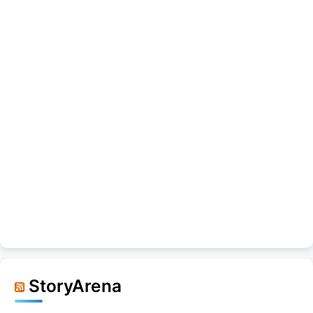
StoryArena