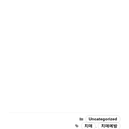
Categories
Uncategorized
Tags
치매
,
치매예방